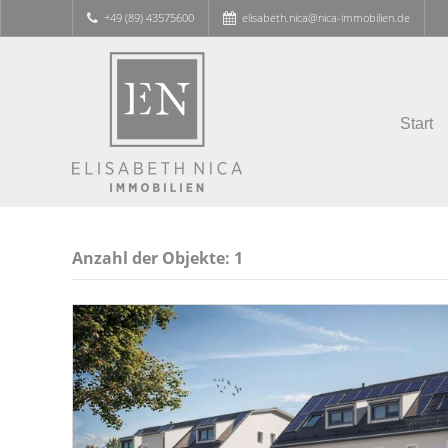
+49 (89) 43575600
elisabeth.nica@nica-immobilien.de
Start
Anzahl der
Objekte:
1