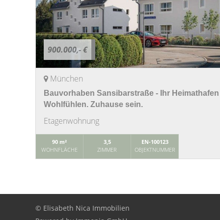
900.000,- €
München
Bauvorhaben Sansibarstraße - Ihr Heimathafe
Wohlfühlen. Zuhause sein.
Etagenwohnung
90 m²
3,5
EN-100123
WOHNFLÄCHE
ZIMMER
OBJEKTNUMMER
© Elisabeth Nica Immobilien