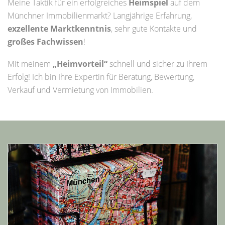
Meine Taktik für ein erfolgreiches
Heimspiel
auf dem
Münchner Immobilienmarkt? Langjährige Erfahrung,
exzellente Marktkenntnis
, sehr gute Kontakte und
großes Fachwissen
!
Mit meinem
„Heimvorteil“
schnell und sicher zu Ihrem
Erfolg! Ich bin Ihre Expertin für Beratung, Bewertung,
Verkauf und Vermietung von Immobilien.