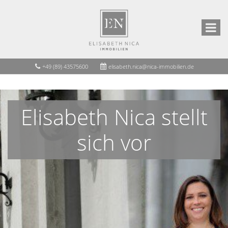
+49 (89) 43575600
elisabeth.nica@nica-immobilien.de
Elisabeth Nica stellt
sich vor