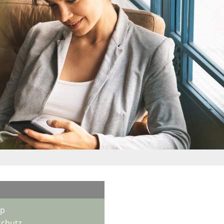
ap
chutz