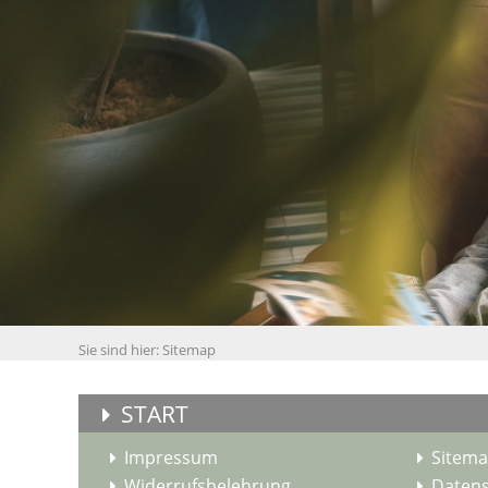
Sie sind hier:
Sitemap
START
Impressum
Sitem
Widerrufsbelehrung
Datens