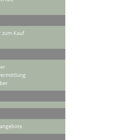
 zum Kauf
er
vermittlung
ber
nangebote