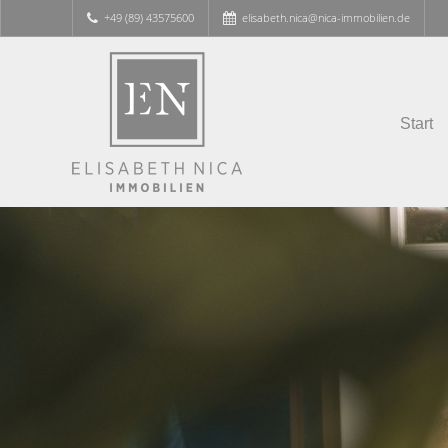
+49 (89) 43575600
elisabeth.nica@nica-immobilien.de
Start