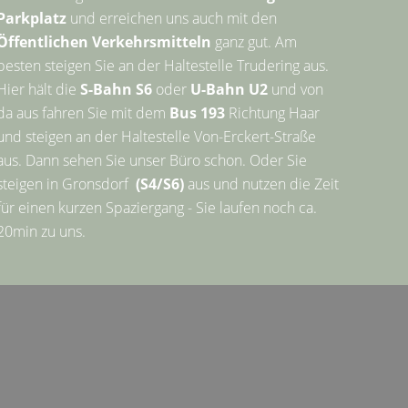
Parkplatz
und erreichen uns auch mit den
Öffentlichen Verkehrsmitteln
ganz gut. Am
besten steigen Sie an der Haltestelle Trudering aus.
Hier hält die
S-Bahn S6
oder
U-Bahn U2
und von
da aus fahren Sie mit dem
Bus 193
Richtung Haar
und steigen an der Haltestelle Von-Erckert-Straße
aus. Dann sehen Sie unser Büro schon. Oder Sie
steigen in Gronsdorf
(S4/S6)
aus und nutzen die Zeit
für einen kurzen Spaziergang - Sie laufen noch ca.
20min zu uns.