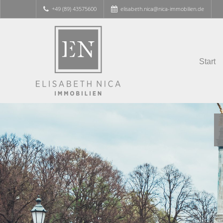
+49 (89) 43575600
elisabeth.nica@nica-immobilien.de
Start