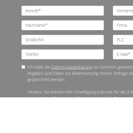
Ich habe die
Datenschutzerklärung
zur Kenntnis genomme
Angaben und Daten zur Beantwortung meiner Anfrage el
gespeichert werden.
Hinweis: Sie können Ihre Einwilligung jederzeit für die Zu
elisabeth.nica@nica-immobilien.de widerrufen. *
* Pflichtfelder
© Elisabeth Nica Immobilien