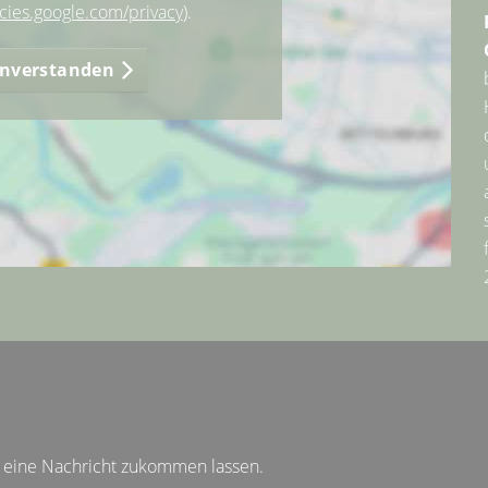
icies.google.com/privacy
).
einverstanden
t eine Nachricht zukommen lassen.