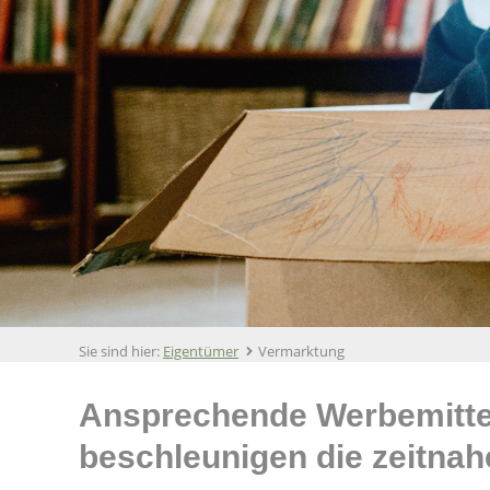
Sie sind hier:
Eigentümer
Vermarktung
Ansprechende Werbemittel
beschleunigen die zeitna