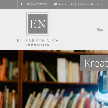
+49 (89) 43575600
elisabeth.nica@nica-immobilien.de
Start
Krea