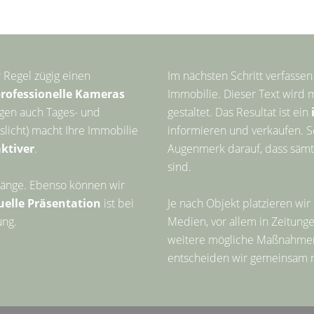
r Regel zügig einen
Im nächsten Schritt verfassen
rofessionelle Kameras
Immobilie. Dieser Text wird 
igen auch Tages- und
gestaltet. Das Resultat ist ein
slicht) macht Ihre Immobilie
informieren und verkaufen. S
aktiver
.
Augenmerk darauf, dass sämt
sind.
dgänge. Ebenso können wir
uelle Präsentation
ist bei
Je nach Objekt platzieren wir
ung.
Medien, vor allem in Zeitun
weitere mögliche Maßnahmen,
entscheiden wir gemeinsam m