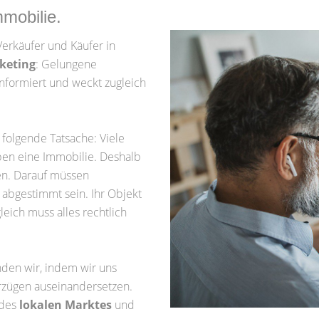
mmobilie.
Verkäufer und Käufer in
keting
: Gelungene
nformiert und weckt zugleich
 folgende Tatsache: Viele
ben eine Immobilie. Deshalb
ren. Darauf müssen
abgestimmt sein. Ihr Objekt
eich muss alles rechtlich
inden wir, indem wir uns
orzügen auseinandersetzen.
 des
lokalen Marktes
und