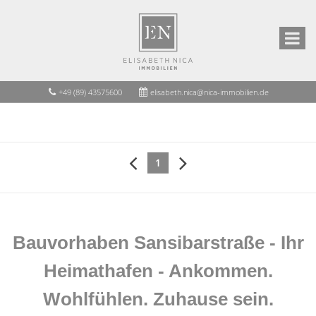
+49 (89) 43575600
elisabeth.nica@nica-immobilien.de
1
Bauvorhaben Sansibarstraße - Ihr
Heimathafen - Ankommen.
Wohlfühlen. Zuhause sein.