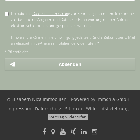
Ich habe die
Datenschutzerklärung
zur Kenntnis genommen. Ich stimme
zu, dass meine Angaben und Daten zur Beantwortung meiner Anfrage
elektronisch erhoben und gespeichert werden.
Hinweis: Sie können Ihre Einwilligung jederzeit für die Zukunft per E-Mail
an elisabeth.nica@nica-immobilien.de widerrufen. *
* Pflichtfelder
Absenden
© Elisabeth Nica Immobilien
Powered by Immonia GmbH
Impressum
Datenschutz
Sitemap
Widerrufsbelehrung
Vertrag widerrufen