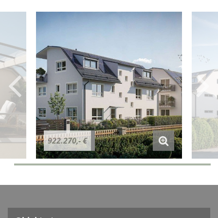
922.270,- €